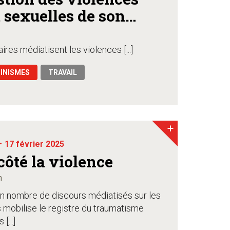
t sexuelles de son
n
res médiatisent les violences [...]
INISMES
TRAVAIL
+
-
17 février 2025
côté la violence
n
in nombre de discours médiatisés sur les
 mobilise le registre du traumatisme
[...]