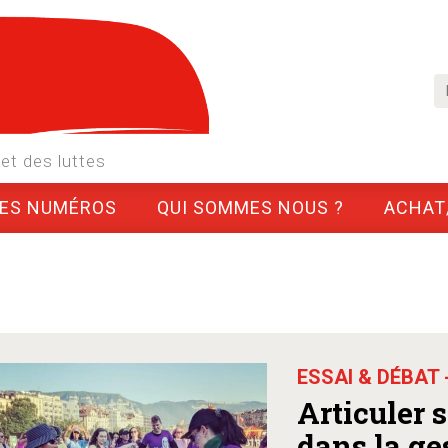
et des luttes
LES NUMÉROS
QUI SOMMES NOUS ?
ACHAT
ESSAI & DÉBAT 
Articuler 
dans la ge