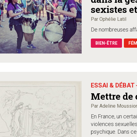
sexistes e
associatio
Par Ophélie Latil
De nombreuses affai
BIEN-ÊTRE
FÉM
ESSAI & DÉBAT 
Mettre de 
Par Adeline Moussio
En France, un certa
violences sexuelles
psychique. Dans ces 