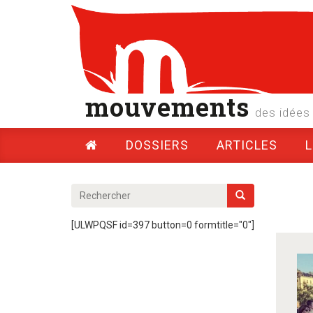
mouvements
des idées 
DOSSIERS
ARTICLES
[ULWPQSF id=397 button=0 formtitle="0"]