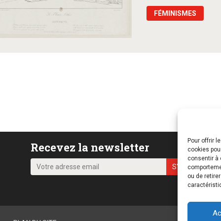
FÉMINISMES
Pour offrir 
Recevez la newsletter
cookies pour
consentir à 
comportement
ou de retire
caractéristi
Ac