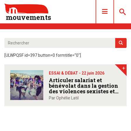
mouvements
DOSSIERS
ARTICLES
[ULWPQSF id=397 button=0 formtitle="0"]
LES NUMÉROS
+
QUI SOMMES NOUS ?
ESSAI & DÉBAT -
22 juin 2026
ACHAT/ABONNEMENT
Articuler salariat et
bénévolat dans la gestion
CONTACT
des violences sexistes et
sexuelles de son
Par Ophélie Latil
association