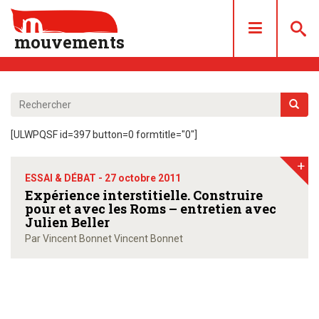
mouvements
DOSSIERS
ARTICLES
[ULWPQSF id=397 button=0 formtitle="0"]
LES NUMÉROS
+
QUI SOMMES NOUS ?
ESSAI & DÉBAT -
27 octobre 2011
ACHAT/ABONNEMENT
Expérience interstitielle. Construire
pour et avec les Roms – entretien avec
CONTACT
Julien Beller
Par Vincent Bonnet Vincent Bonnet