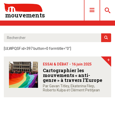
mouvements
DOSSIERS
ARTICLES
[ULWPQSF id=397 button=0 formtitle="0"]
LES NUMÉROS
+
QUI SOMMES NOUS ?
ESSAI & DÉBAT -
16 juin 2025
ACHAT/ABONNEMENT
Cartographier les
mouvements « anti-
CONTACT
genre » à travers l’Europe
Par Gavan Titley, Ekaterina Filep,
Roberto Kulpa et Clément Petitjean