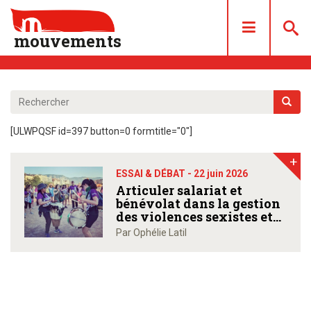
mouvements
DOSSIERS
ARTICLES
[ULWPQSF id=397 button=0 formtitle="0"]
LES NUMÉROS
+
QUI SOMMES NOUS ?
ESSAI & DÉBAT -
22 juin 2026
ACHAT/ABONNEMENT
Articuler salariat et
bénévolat dans la gestion
CONTACT
des violences sexistes et
sexuelles de son
Par Ophélie Latil
association