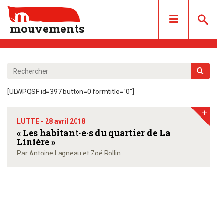
mouvements
DOSSIERS
ARTICLES
[ULWPQSF id=397 button=0 formtitle="0"]
LES NUMÉROS
+
QUI SOMMES NOUS ?
LUTTE -
28 avril 2018
ACHAT/ABONNEMENT
« Les habitant·e·s du quartier de La
Linière »
CONTACT
Par Antoine Lagneau et Zoé Rollin