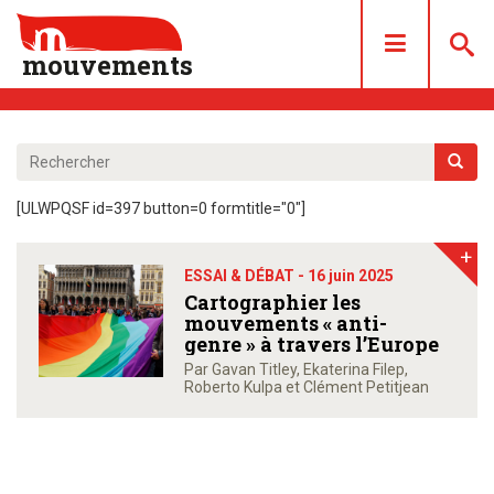
mouvements
DOSSIERS
ARTICLES
[ULWPQSF id=397 button=0 formtitle="0"]
LES NUMÉROS
+
QUI SOMMES NOUS ?
ESSAI & DÉBAT -
16 juin 2025
ACHAT/ABONNEMENT
Cartographier les
mouvements « anti-
CONTACT
genre » à travers l’Europe
Par Gavan Titley, Ekaterina Filep,
Roberto Kulpa et Clément Petitjean