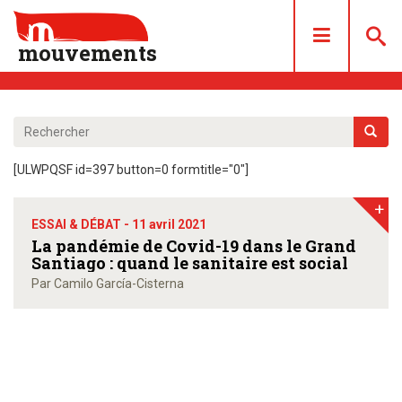
mouvements
DOSSIERS
ARTICLES
[ULWPQSF id=397 button=0 formtitle="0"]
LES NUMÉROS
+
QUI SOMMES NOUS ?
ESSAI & DÉBAT -
11 avril 2021
ACHAT/ABONNEMENT
La pandémie de Covid-19 dans le Grand
Santiago : quand le sanitaire est social
CONTACT
Par Camilo García-Cisterna