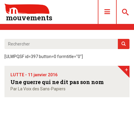
mouvements
DOSSIERS
ARTICLES
[ULWPQSF id=397 button=0 formtitle="0"]
LES NUMÉROS
+
QUI SOMMES NOUS ?
LUTTE -
11 janvier 2016
ACHAT/ABONNEMENT
Une guerre qui ne dit pas son nom
Par La Voix des Sans-Papiers
CONTACT