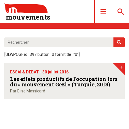
mouvements
DOSSIERS
ARTICLES
[ULWPQSF id=397 button=0 formtitle="0"]
LES NUMÉROS
+
QUI SOMMES NOUS ?
ESSAI & DÉBAT -
30 juillet 2016
ACHAT/ABONNEMENT
Les effets productifs de l’occupation lors
du « mouvement Gezi » (Turquie, 2013)
CONTACT
Par Elise Massicard