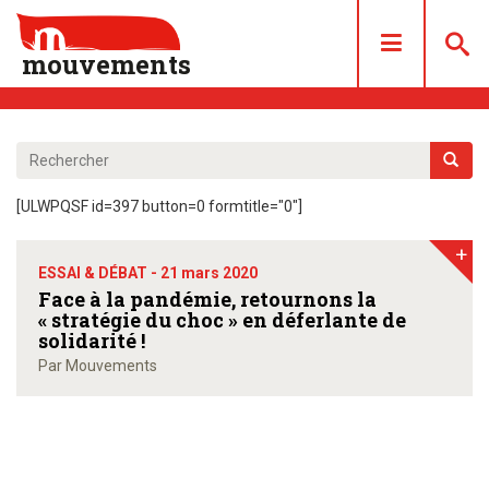
mouvements
DOSSIERS
ARTICLES
[ULWPQSF id=397 button=0 formtitle="0"]
LES NUMÉROS
+
QUI SOMMES NOUS ?
ESSAI & DÉBAT -
21 mars 2020
ACHAT/ABONNEMENT
Face à la pandémie, retournons la
« stratégie du choc » en déferlante de
CONTACT
solidarité !
Par Mouvements