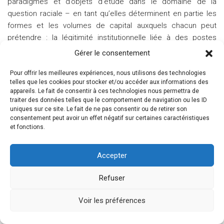
paradigmes et d’objets d’étude dans le domaine de la
question raciale – en tant qu’elles déterminent en partie les
formes et les volumes de capital auxquels chacun peut
prétendre : la légitimité institutionnelle liée à des postes
universitaires élevés dans des institutions reconnues
Gérer le consentement
(directeur·rice d’études à l’EHESS, plutôt que maître·sse de
conférences dans une université de province), la légitimité
Pour offrir les meilleures expériences, nous utilisons des technologies
telles que les cookies pour stocker et/ou accéder aux informations des
académique liée à la publication dans de grandes revues,
appareils. Le fait de consentir à ces technologies nous permettra de
mais aussi l’audience publique, médiatique et politique. Les
traiter des données telles que le comportement de navigation ou les ID
positions dominantes du sous-champ sont largement
uniques sur ce site. Le fait de ne pas consentir ou de retirer son
consentement peut avoir un effet négatif sur certaines caractéristiques
caractérisées par un fort accès aux moyens de diffusion
et fonctions.
éditoriaux, qu’il s’agisse de publications strictement
scientifiques ou généralistes, d’essais dans des maisons
Accepter
d’édition prestigieuses ou de tribunes dans de grands
quotidiens nationaux. L’importance de ces variables dans la
Refuser
structuration du champ est sans doute le signe de sa faible
autonomie, et explique la proximité dans l’espace supérieur
Voir les préférences
du graphique de profils très différents : des directeur·rice·s
d’étude et des professeur·e·s inséré·e·s dans le monde