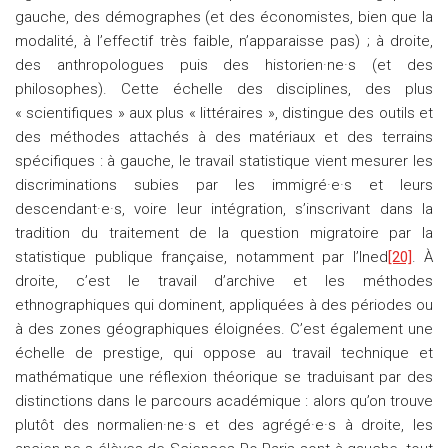
gauche, des démographes (et des économistes, bien que la
modalité, à l’effectif très faible, n’apparaisse pas) ; à droite,
des anthropologues puis des historien·ne·s (et des
philosophes). Cette échelle des disciplines, des plus
« scientifiques » aux plus « littéraires », distingue des outils et
des méthodes attachés à des matériaux et des terrains
spécifiques : à gauche, le travail statistique vient mesurer les
discriminations subies par les immigré·e·s et leurs
descendant·e·s, voire leur intégration, s’inscrivant dans la
tradition du traitement de la question migratoire par la
statistique publique française, notamment par l’Ined
[20]
. À
droite, c’est le travail d’archive et les méthodes
ethnographiques qui dominent, appliquées à des périodes ou
à des zones géographiques éloignées. C’est également une
échelle de prestige, qui oppose au travail technique et
mathématique une réflexion théorique se traduisant par des
distinctions dans le parcours académique : alors qu’on trouve
plutôt des normalien·ne·s et des agrégé·e·s à droite, les