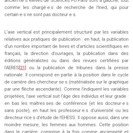
ancien·ne·s élèves de Sciences Po Paris sont à gauche, tout
comme les chargé·e·s de recherche de l’Ined, qui pour
certain·e·s ne sont pas docteur·e·s.
L’axe vertical est principalement structuré par les variables
relatives aux pratiques de publication : en haut, la publication
d’un nombre important de livres et d’articles scientifiques en
français, la direction d’ouvrages, la publication dans des
éditions généralistes ou dans des revues certifiées par
l’AERES
[21]
ou la publication de tribunes dans la presse
nationale. Il correspond en partie à la position dans le cycle
de carrière des chercheur·se·s (matérialisée sur le graphique
par une flèche ascendante). Comme l’indiquent les variables
projetées, l’axe vertical suit l’âge des individus et leur grade :
en bas les maîtres·ses de conférence (et les docteur·e·s
sans poste), en haut les professeur·e·s d’université ou les
directeur·rice·s d’étude de l’EHESS. Il oppose aussi, dans une
moindre mesure, les femmes aux hommes. Cette position
dans la carrière, comprise à la fois comme ancienneté et