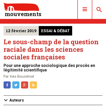
mouvements
12 février 2019
ESSAI & DÉBAT
DOSSIERS
ARTICLES
Le sous-champ de la question
raciale dans les sciences
LES NUMÉROS
sociales françaises
QUI SOMMES NOUS ?
ACHAT/ABONNEMENT
Pour une approche sociologique des procès en
légitimité scientifique
CONTACT
Par Inès Bouzelmat
Auteurs