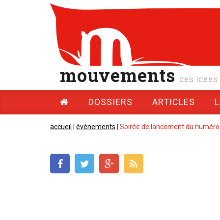
mouvements
des idées 
DOSSIERS
ARTICLES
accueil
|
événements
|
Soirée de lancement du numéro 8