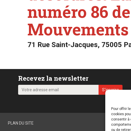
numéro 86 de
Mouvements
71 Rue Saint-Jacques, 75005 Pa
Recevez la newsletter
Pour offrir 
cookies pour
consentir à 
PLAN DU SITE
comportement
ou de retire