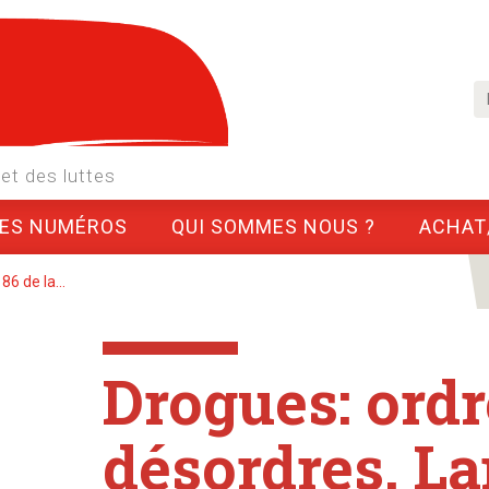
et des luttes
LES NUMÉROS
QUI SOMMES NOUS ?
ACHAT
6 de la...
Drogues: ordr
désordres. L