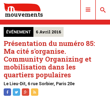
mouvements
6 Avril 2016
ÉVÉNEMENT
DOSSIERS
ARTICLES
Présentation du numéro 85:
Ma cité s'organise.
LES NUMÉROS
Community Organizing et
QUI SOMMES NOUS ?
mobilisation dans les
ACHAT/ABONNEMENT
quartiers populaires
CONTACT
Le Lieu-Dit, 6 rue Sorbier, Paris 20e