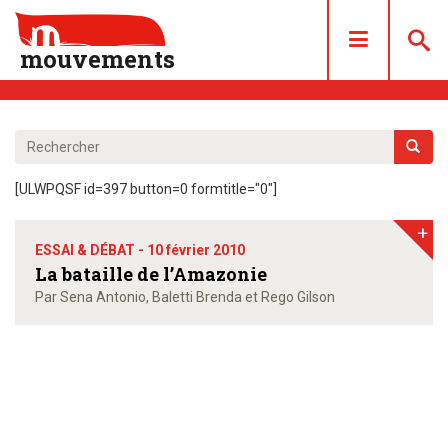
mouvements
DOSSIERS
ARTICLES
[ULWPQSF id=397 button=0 formtitle="0"]
LES NUMÉROS
+
QUI SOMMES NOUS ?
ESSAI & DÉBAT -
10 février 2010
ACHAT/ABONNEMENT
La bataille de l’Amazonie
Par Sena Antonio, Baletti Brenda et Rego Gilson
CONTACT