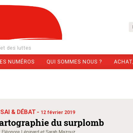
et des luttes
LES NUMÉROS
QUI SOMMES NOUS ?
ACHAT
SAI & DÉBAT -
12 février 2019
artographie du surplomb
 Eléonore Lépinard et Sarah Mazouz