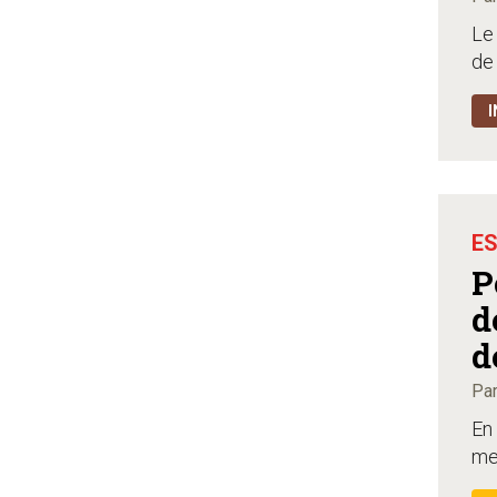
Le 
de 
I
ES
P
d
d
Pa
En 
met