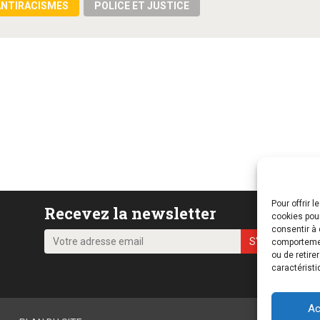
ANTIRACISMES
POLICE ET JUSTICE
Pour offrir 
Recevez la newsletter
cookies pour
consentir à 
comportement
ou de retire
caractéristi
Ac