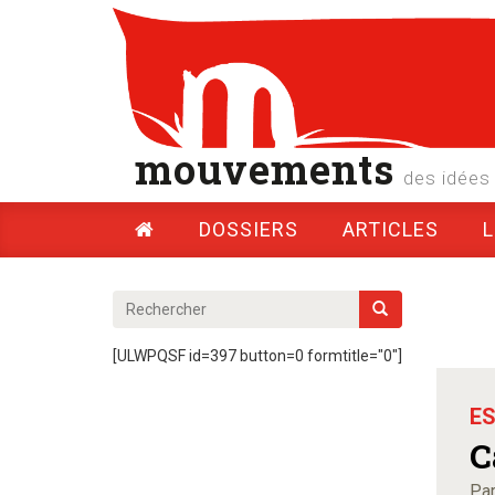
mouvements
des idées 
DOSSIERS
ARTICLES
[ULWPQSF id=397 button=0 formtitle="0"]
ES
C
Par