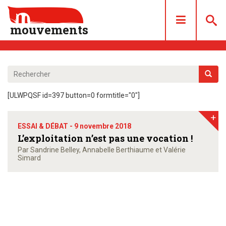
mouvements
DOSSIERS
ARTICLES
[ULWPQSF id=397 button=0 formtitle="0"]
LES NUMÉROS
+
QUI SOMMES NOUS ?
ESSAI & DÉBAT -
9 novembre 2018
ACHAT/ABONNEMENT
L’exploitation n’est pas une vocation !
Par Sandrine Belley, Annabelle Berthiaume et Valérie
CONTACT
Simard