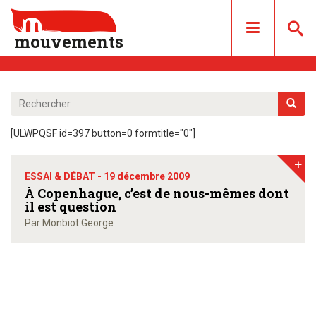
mouvements
DOSSIERS
ARTICLES
[ULWPQSF id=397 button=0 formtitle="0"]
LES NUMÉROS
+
QUI SOMMES NOUS ?
ESSAI & DÉBAT -
19 décembre 2009
ACHAT/ABONNEMENT
À Copenhague, c’est de nous-mêmes dont
il est question
CONTACT
Par Monbiot George