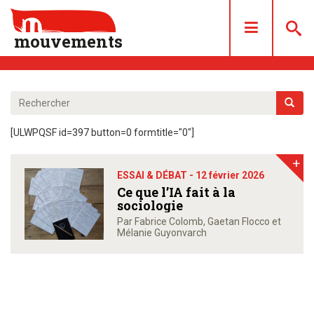
mouvements
DOSSIERS
ARTICLES
[ULWPQSF id=397 button=0 formtitle="0"]
LES NUMÉROS
+
QUI SOMMES NOUS ?
ESSAI & DÉBAT -
12 février 2026
ACHAT/ABONNEMENT
Ce que l’IA fait à la
sociologie
CONTACT
Par Fabrice Colomb, Gaetan Flocco et
Mélanie Guyonvarch