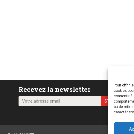
Pour offrir 
Recevez la newsletter
cookies pour
consentir à 
comportement
ou de retire
caractéristi
Ac