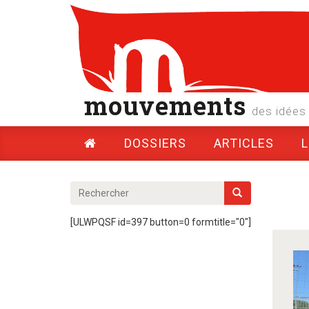
mouvements
des idées 
DOSSIERS
ARTICLES
[ULWPQSF id=397 button=0 formtitle="0"]