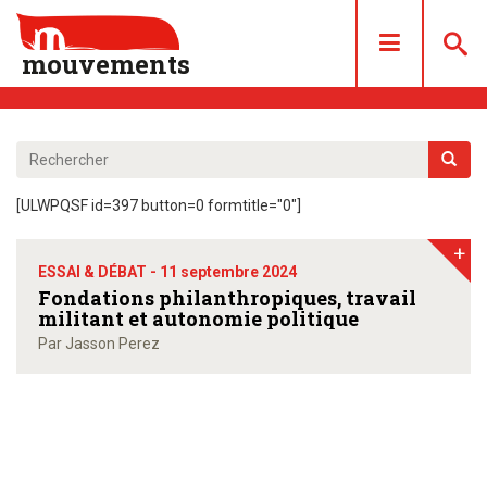
mouvements
DOSSIERS
ARTICLES
[ULWPQSF id=397 button=0 formtitle="0"]
LES NUMÉROS
+
QUI SOMMES NOUS ?
ESSAI & DÉBAT -
11 septembre 2024
ACHAT/ABONNEMENT
Fondations philanthropiques, travail
militant et autonomie politique
CONTACT
Par Jasson Perez