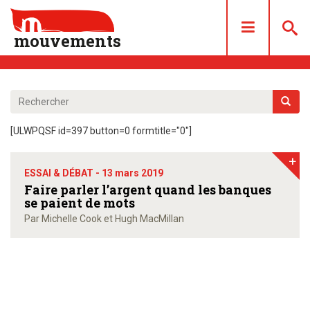
mouvements
DOSSIERS
ARTICLES
[ULWPQSF id=397 button=0 formtitle="0"]
LES NUMÉROS
+
QUI SOMMES NOUS ?
ESSAI & DÉBAT -
13 mars 2019
ACHAT/ABONNEMENT
Faire parler l’argent quand les banques
se paient de mots
CONTACT
Par Michelle Cook et Hugh MacMillan