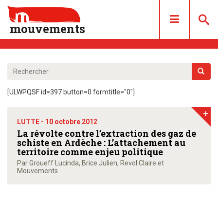
mouvements
DOSSIERS
ARTICLES
[ULWPQSF id=397 button=0 formtitle="0"]
LES NUMÉROS
+
QUI SOMMES NOUS ?
LUTTE -
10 octobre 2012
ACHAT/ABONNEMENT
La révolte contre l’extraction des gaz de
schiste en Ardèche : L’attachement au
CONTACT
territoire comme enjeu politique
Par Groueff Lucinda, Brice Julien, Revol Claire et
Mouvements