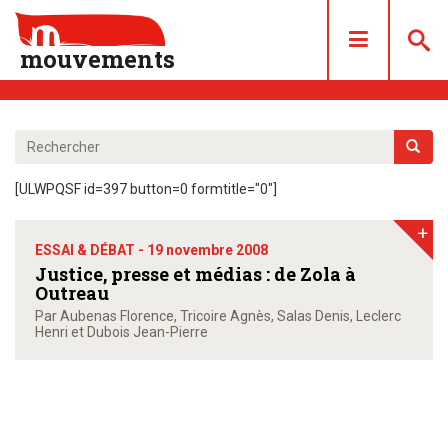
mouvements
DOSSIERS
ARTICLES
[ULWPQSF id=397 button=0 formtitle="0"]
LES NUMÉROS
+
QUI SOMMES NOUS ?
ESSAI & DÉBAT -
19 novembre 2008
ACHAT/ABONNEMENT
Justice, presse et médias : de Zola à
Outreau
CONTACT
Par Aubenas Florence, Tricoire Agnès, Salas Denis, Leclerc
Henri et Dubois Jean-Pierre