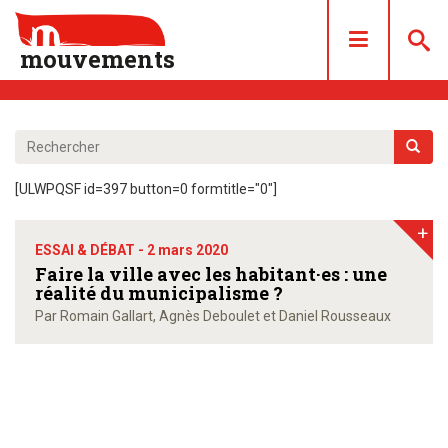
mouvements
DOSSIERS
ARTICLES
[ULWPQSF id=397 button=0 formtitle="0"]
LES NUMÉROS
+
QUI SOMMES NOUS ?
ESSAI & DÉBAT -
2 mars 2020
ACHAT/ABONNEMENT
Faire la ville avec les habitant·es : une
réalité du municipalisme ?
CONTACT
Par Romain Gallart, Agnès Deboulet et Daniel Rousseaux