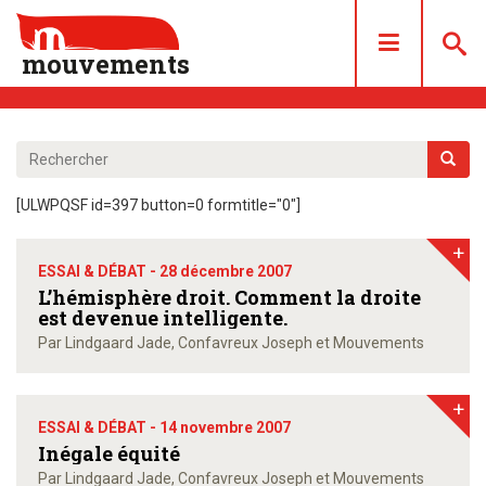
mouvements
DOSSIERS
ARTICLES
[ULWPQSF id=397 button=0 formtitle="0"]
LES NUMÉROS
+
QUI SOMMES NOUS ?
ESSAI & DÉBAT -
28 décembre 2007
ACHAT/ABONNEMENT
L’hémisphère droit. Comment la droite
est devenue intelligente.
CONTACT
Par Lindgaard Jade, Confavreux Joseph et Mouvements
+
ESSAI & DÉBAT -
14 novembre 2007
Inégale équité
Par Lindgaard Jade, Confavreux Joseph et Mouvements