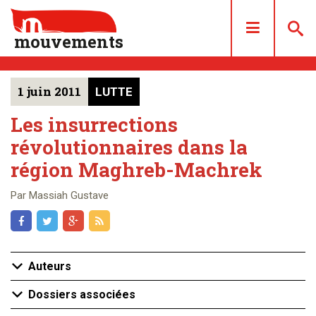
mouvements
1 juin 2011
LUTTE
DOSSIERS
ARTICLES
Les insurrections
révolutionnaires dans la
LES NUMÉROS
région Maghreb-Machrek
QUI SOMMES NOUS ?
ACHAT/ABONNEMENT
Par Massiah Gustave
CONTACT
Auteurs
Dossiers associées