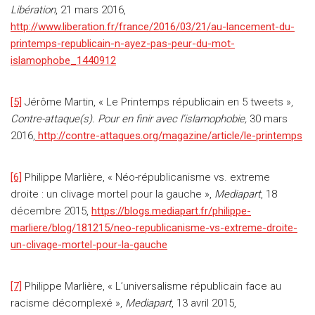
Libération
, 21 mars 2016,
http://www.liberation.fr/france/2016/03/21/au-lancement-du-
printemps-republicain-n-ayez-pas-peur-du-mot-
islamophobe_1440912
[5]
Jérôme Martin, « Le Printemps républicain en 5 tweets »,
Contre-attaque(s). Pour en finir avec l’islamophobie,
30 mars
2016,
http://contre-attaques.org/magazine/article/le-printemps
[6]
Philippe Marlière, « Néo-républicanisme vs. extreme
droite : un clivage mortel pour la gauche »,
Mediapart
, 18
décembre 2015,
https://blogs.mediapart.fr/philippe-
marliere/blog/181215/neo-republicanisme-vs-extreme-droite-
un-clivage-mortel-pour-la-gauche
[7]
Philippe Marlière, « L’universalisme républicain face au
racisme décomplexé »,
Mediapart
, 13 avril 2015,