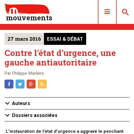
mouvements
27 mars 2016
ESSAI & DÉBAT
DOSSIERS
ARTICLES
Contre l’état d’urgence, une
gauche antiautoritaire
LES NUMÉROS
QUI SOMMES NOUS ?
Par Philippe Marlière
ACHAT/ABONNEMENT
CONTACT
Auteurs
Dossiers associées
L’instauration de l’état d’urgence a aggravé le penchant