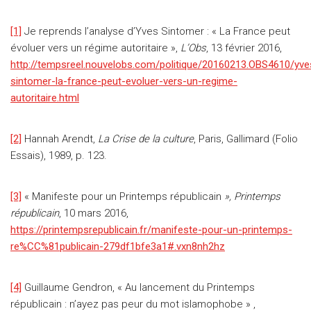
[1]
Je reprends l’analyse d’Yves Sintomer : « La France peut
évoluer vers un régime autoritaire »,
L’Obs
, 13 février 2016,
http://tempsreel.nouvelobs.com/politique/20160213.OBS4610/yve
sintomer-la-france-peut-evoluer-vers-un-regime-
autoritaire.html
[2]
Hannah Arendt,
La Crise de la culture
, Paris, Gallimard (Folio
Essais), 1989, p. 123.
[3]
« Manifeste pour un Printemps républicain
», Printemps
républicain
, 10 mars 2016,
https://printempsrepublicain.fr/manifeste-pour-un-printemps-
re%CC%81publicain-279df1bfe3a1#.vxn8nh2hz
[4]
Guillaume Gendron, « Au lancement du Printemps
républicain : n’ayez pas peur du mot islamophobe » ,