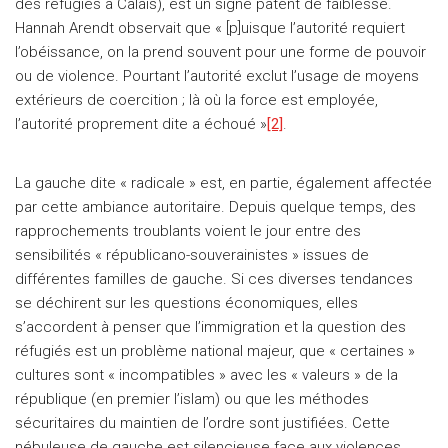
des réfugiés à Calais), est un signe patent de faiblesse.
Hannah Arendt observait que « [p]uisque l’autorité requiert
l’obéissance, on la prend souvent pour une forme de pouvoir
ou de violence. Pourtant l’autorité exclut l’usage de moyens
extérieurs de coercition ; là où la force est employée,
l’autorité proprement dite a échoué »
[2]
.
La gauche dite « radicale » est, en partie, également affectée
par cette ambiance autoritaire. Depuis quelque temps, des
rapprochements troublants voient le jour entre des
sensibilités « républicano-souverainistes » issues de
différentes familles de gauche. Si ces diverses tendances
se déchirent sur les questions économiques, elles
s’accordent à penser que l’immigration et la question des
réfugiés est un problème national majeur, que « certaines »
cultures sont « incompatibles » avec les « valeurs » de la
république (en premier l’islam) ou que les méthodes
sécuritaires du maintien de l’ordre sont justifiées. Cette
nébuleuse de gauche est silencieuse face aux violences