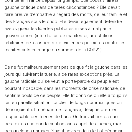
connue en France depuis longtemps. Que pouvait faire la
gauche critique dans de telles circonstances ? Elle devait
faire preuve d’empathie à l’égard des morts, de leur famille et
des Français sous le choc. Elle devait également défendre
avec vigueur les libertés publiques mises à mal par le
gouvernement (interdiction de manifester, arrestations
arbitraires de « suspects » et violences policières contre les
manifestants en marge du sommet de la COP21).
Ce ne fut malheureusement pas ce que fit la gauche dans les
jours qui suivirent la tuerie, à de rares exceptions près. La
gauche radicale qui se veut la porte-parole du peuple est
pourtant incapable, dans les moments de crise nationale, de
sentir le pouls de ce peuple. Elle fit donc ce qu’elle a toujours
fait en pareille situation : publier de longs communiqués qui
dénonçaient « l’impérialisme français », désigné premier
responsable des tueries de Paris. On trouvait certes dans
ces textes une condamnation sans appel des tueries, mais
ces quelques phrases étaient noyées dans le flot déprimant