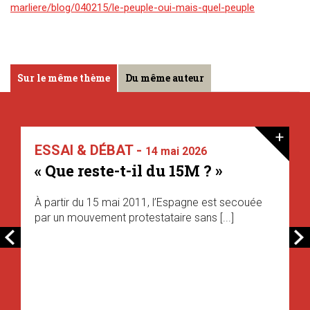
marliere/blog/040215/le-peuple-oui-mais-quel-peuple
Sur le même thème
Du même auteur
+
ESSAI & DÉBAT -
14 mai 2026
« Que reste-t-il du 15M ? »
À partir du 15 mai 2011, l’Espagne est secouée
par un mouvement protestataire sans [...]