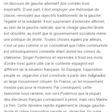
Un discours de gauche alternatif doit corréler trois
impératifs. D’une part, il doit employer une rhétorique de
classe, renvoyant aux objectifs traditionnels de la gauche :
l’égalité et la solidarité. Il est surprenant d’entendre affirmer,
au sein de la gauche radicale, que le clivage gauche/droite
est obsolète, au motif que le gouvernement socialiste mène
une politique de droite. Toutes choses égales par ailleurs,
c’est un peu comme si on considérait que l’idée communiste
est intrinsèquement criminelle étant donné les crimes du
stalinisme. Singer Podemos et reprendre à froid ses mots
d’ordre n’est guère utile car le contexte espagnol est
différent de la situation française. En Espagne, l’opposition
peuple vs. oligarchie s’est construite à partir des
Indignados
,
un large mouvement citoyen. En France, un tel mouvement
n’existe pas pour le moment. Par conséquent, cette
taxinomie nous ramène, non vers Podemos que la plupart
des électeurs français connaissent à peine, mais vers Marine
Le Pen. Cette dernière rejette également le clivage gauche-
droite et utilise l’opposition peuple vs. oligarchie. En outre,