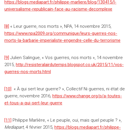
https://blogs.mediapart.fr/philippe-marliere/blog/130415/l-
universalisme-republicain-face-au-racisme-decomplexe
[8]
« Leur guerre, nos morts », NPA, 14 novembre 2015,
https://www.npa2009.org/communique/leurs-guerres-nos-
morts-la-barbarie-imperialiste-engendre-celle-du-terrorisme
[9]
Julien Salingue, « Vos guerres, nos morts », 14 novembre
2015,
http://resisteralairdutemps.blogspot.co.uk/2015/11/vos-
guerres-nos-morts.html
[10]
« À qui sert leur guerre? », Collectif Ni guerres, ni état de
guerre, novembre 2016,
https://www.change.org/p/a-toutes-
et-tous-a-qui-sert-leur-guerre
[11]
Philippe Marlière, « Le peuple, oui, mais quel peuple ? »,
Mediapart
, 4 février 2015,
https://blogs.mediapart.fr/philippe-